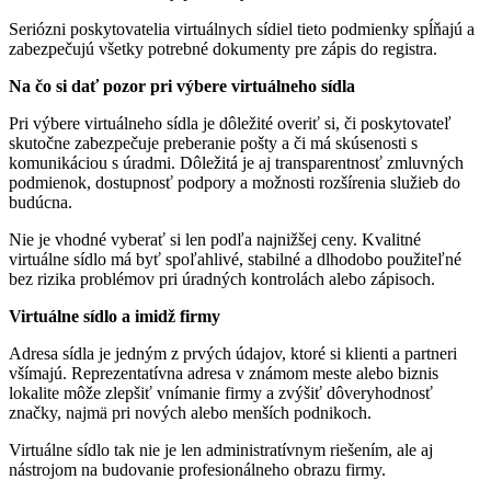
Seriózni poskytovatelia virtuálnych sídiel tieto podmienky spĺňajú a
zabezpečujú všetky potrebné dokumenty pre zápis do registra.
Na čo si dať pozor pri výbere virtuálneho sídla
Pri výbere virtuálneho sídla je dôležité overiť si, či poskytovateľ
skutočne zabezpečuje preberanie pošty a či má skúsenosti s
komunikáciou s úradmi. Dôležitá je aj transparentnosť zmluvných
podmienok, dostupnosť podpory a možnosti rozšírenia služieb do
budúcna.
Nie je vhodné vyberať si len podľa najnižšej ceny. Kvalitné
virtuálne sídlo má byť spoľahlivé, stabilné a dlhodobo použiteľné
bez rizika problémov pri úradných kontrolách alebo zápisoch.
Virtuálne sídlo a imidž firmy
Adresa sídla je jedným z prvých údajov, ktoré si klienti a partneri
všímajú. Reprezentatívna adresa v známom meste alebo biznis
lokalite môže zlepšiť vnímanie firmy a zvýšiť dôveryhodnosť
značky, najmä pri nových alebo menších podnikoch.
Virtuálne sídlo tak nie je len administratívnym riešením, ale aj
nástrojom na budovanie profesionálneho obrazu firmy.