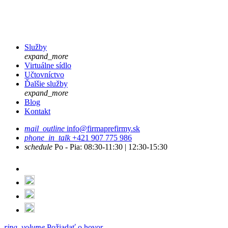
Služby
expand_more
Virtuálne sídlo
Učtovníctvo
Ďalšie služby
expand_more
Blog
Kontakt
mail_outline
info@firmaprefirmy.sk
phone_in_talk
+421 907 775 986
schedule
Po - Pia: 08:30-11:30 | 12:30-15:30
ring_volume
Požiadať o hovor