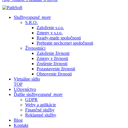
Služby
expand_more
S.R.O.
Založenie s.r.o.
Zmeny v s.r.o.
Ready-made spoločnosti
Prebratie nechcenej spoločnosti
Živnostníci
Založenie živnosti
Zmeny v živnosti
Zrušenie živnosti
Pozastavenie živnosti
Obnovenie živnosti
Virtuálne sídlo
TOP
Učtovníctvo
Ďalšie služby
expand_more
GDPR
Weby a aplikácie
Finančné služby
Reklamné služby
Blog
Kontakt