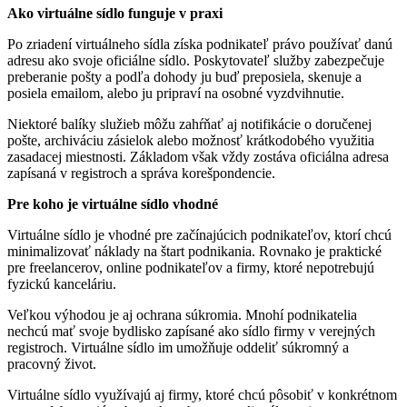
Ako virtuálne sídlo funguje v praxi
Po zriadení virtuálneho sídla získa podnikateľ právo používať danú
adresu ako svoje oficiálne sídlo. Poskytovateľ služby zabezpečuje
preberanie pošty a podľa dohody ju buď preposiela, skenuje a
posiela emailom, alebo ju pripraví na osobné vyzdvihnutie.
Niektoré balíky služieb môžu zahŕňať aj notifikácie o doručenej
pošte, archiváciu zásielok alebo možnosť krátkodobého využitia
zasadacej miestnosti. Základom však vždy zostáva oficiálna adresa
zapísaná v registroch a správa korešpondencie.
Pre koho je virtuálne sídlo vhodné
Virtuálne sídlo je vhodné pre začínajúcich podnikateľov, ktorí chcú
minimalizovať náklady na štart podnikania. Rovnako je praktické
pre freelancerov, online podnikateľov a firmy, ktoré nepotrebujú
fyzickú kanceláriu.
Veľkou výhodou je aj ochrana súkromia. Mnohí podnikatelia
nechcú mať svoje bydlisko zapísané ako sídlo firmy v verejných
registroch. Virtuálne sídlo im umožňuje oddeliť súkromný a
pracovný život.
Virtuálne sídlo využívajú aj firmy, ktoré chcú pôsobiť v konkrétnom