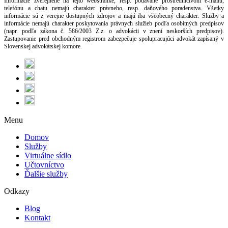
Informácie zverejnené na tejto webstránke, resp. podávané prostredníctvom e-mailu,
telefónu a chatu nemajú charakter právneho, resp. daňového poradenstva. Všetky
informácie sú z verejne dostupných zdrojov a majú iba všeobecný charakter. Služby a
informácie nemajú charakter poskytovania právnych služieb podľa osobitných predpisov
(napr. podľa zákona č. 586/2003 Z.z. o advokácii v znení neskorších predpisov).
Zastupovanie pred obchodným registrom zabezpečuje spolupracujúci advokát zapísaný v
Slovenskej advokátskej komore.
Menu
Domov
Služby
Virtuálne sídlo
Učtovníctvo
Ďalšie služby
Odkazy
Blog
Kontakt