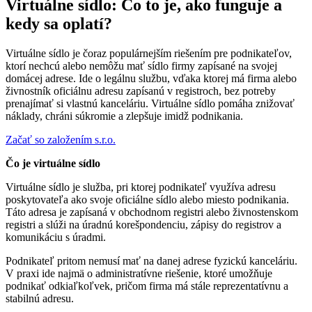
Virtuálne sídlo: Čo to je, ako funguje a
kedy sa oplatí?
Virtuálne sídlo je čoraz populárnejším riešením pre podnikateľov,
ktorí nechcú alebo nemôžu mať sídlo firmy zapísané na svojej
domácej adrese. Ide o legálnu službu, vďaka ktorej má firma alebo
živnostník oficiálnu adresu zapísanú v registroch, bez potreby
prenajímať si vlastnú kanceláriu. Virtuálne sídlo pomáha znižovať
náklady, chráni súkromie a zlepšuje imidž podnikania.
Začať so založením s.r.o.
Čo je virtuálne sídlo
Virtuálne sídlo je služba, pri ktorej podnikateľ využíva adresu
poskytovateľa ako svoje oficiálne sídlo alebo miesto podnikania.
Táto adresa je zapísaná v obchodnom registri alebo živnostenskom
registri a slúži na úradnú korešpondenciu, zápisy do registrov a
komunikáciu s úradmi.
Podnikateľ pritom nemusí mať na danej adrese fyzickú kanceláriu.
V praxi ide najmä o administratívne riešenie, ktoré umožňuje
podnikať odkiaľkoľvek, pričom firma má stále reprezentatívnu a
stabilnú adresu.