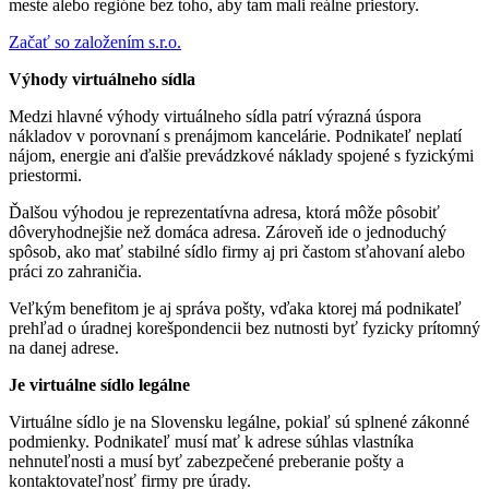
meste alebo regióne bez toho, aby tam mali reálne priestory.
Začať so založením s.r.o.
Výhody virtuálneho sídla
Medzi hlavné výhody virtuálneho sídla patrí výrazná úspora
nákladov v porovnaní s prenájmom kancelárie. Podnikateľ neplatí
nájom, energie ani ďalšie prevádzkové náklady spojené s fyzickými
priestormi.
Ďalšou výhodou je reprezentatívna adresa, ktorá môže pôsobiť
dôveryhodnejšie než domáca adresa. Zároveň ide o jednoduchý
spôsob, ako mať stabilné sídlo firmy aj pri častom sťahovaní alebo
práci zo zahraničia.
Veľkým benefitom je aj správa pošty, vďaka ktorej má podnikateľ
prehľad o úradnej korešpondencii bez nutnosti byť fyzicky prítomný
na danej adrese.
Je virtuálne sídlo legálne
Virtuálne sídlo je na Slovensku legálne, pokiaľ sú splnené zákonné
podmienky. Podnikateľ musí mať k adrese súhlas vlastníka
nehnuteľnosti a musí byť zabezpečené preberanie pošty a
kontaktovateľnosť firmy pre úrady.