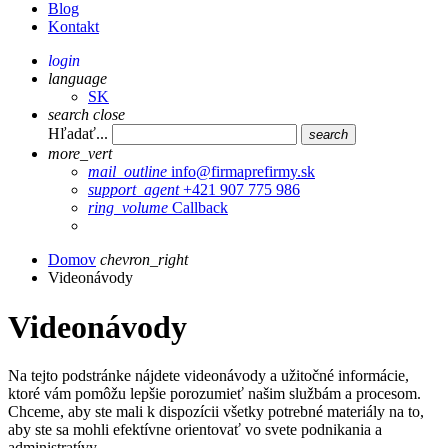
Blog
Kontakt
login
language
SK
search
close
Hľadať...
search
more_vert
mail_outline
info@firmaprefirmy.sk
support_agent
+421 907 775 986
ring_volume
Callback
Domov
chevron_right
Videonávody
Videonávody
Na tejto podstránke nájdete videonávody a užitočné informácie,
ktoré vám pomôžu lepšie porozumieť našim službám a procesom.
Chceme, aby ste mali k dispozícii všetky potrebné materiály na to,
aby ste sa mohli efektívne orientovať vo svete podnikania a
administratívy.