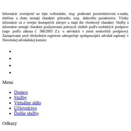
Informácie zverejnené na tejto webstránke, resp. podávané prostredníctvom e-mailu,
telefónu a chatu nemajú charakter právneho, resp. daňového poradenstva. Všetky
informácie sú z verejne dostupných zdrojov a majú iba všeobecný charakter. Služby a
informácie nemajú charakter poskytovania právnych služieb podľa osobitných predpisov
(napr. podľa zákona č. 586/2003 Z.z. o advokácii v znení neskorších predpisov).
Zastupovanie pred obchodným registrom zabezpečuje spolupracujúci advokát zapísaný v
Slovenskej advokátskej komore.
Menu
Domov
Služby
Virtuálne sídlo
Učtovníctvo
Ďalšie služby
Odkazy