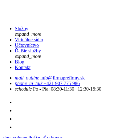
Služby
expand_more
Virtuálne sídlo
Učtovníctvo
Ďalšie služby
expand_more
Blog
Kontakt
mail_outline
info@firmaprefirmy.sk
phone_in_talk
+421 907 775 986
schedule
Po - Pia: 08:30-11:30 | 12:30-15:30
ring_volume
Požiadať o hovor