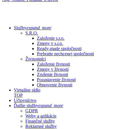
Služby
expand_more
S.R.O.
Založenie s.r.o.
Zmeny v s.r.o.
Ready-made spoločnosti
Prebratie nechcenej spoločnosti
Živnostníci
Založenie živnosti
Zmeny v živnosti
Zrušenie živnosti
Pozastavenie živnosti
Obnovenie živnosti
Virtuálne sídlo
TOP
Učtovníctvo
Ďalšie služby
expand_more
GDPR
Weby a aplikácie
Finančné služby
Reklamné služby